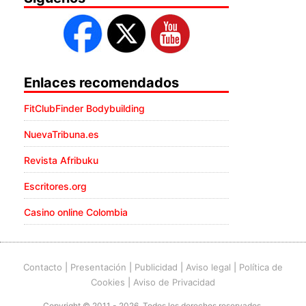
Enlaces recomendados
FitClubFinder Bodybuilding
NuevaTribuna.es
Revista Afribuku
Escritores.org
Casino online Colombia
Contacto
|
Presentación
|
Publicidad
|
Aviso legal
|
Política de
Cookies
|
Aviso de Privacidad
Copyright © 2011 - 2026. Todos los derechos reservados.