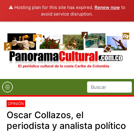
⚠️ Hosting plan for this site has expired.
Renew now
to
avoid service disruption.
OPINIÓN
Oscar Collazos, el
periodista y analista político