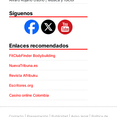
Síguenos
Enlaces recomendados
FitClubFinder Bodybuilding
NuevaTribuna.es
Revista Afribuku
Escritores.org
Casino online Colombia
Contacto
|
Presentación
|
Publicidad
|
Aviso legal
|
Política de