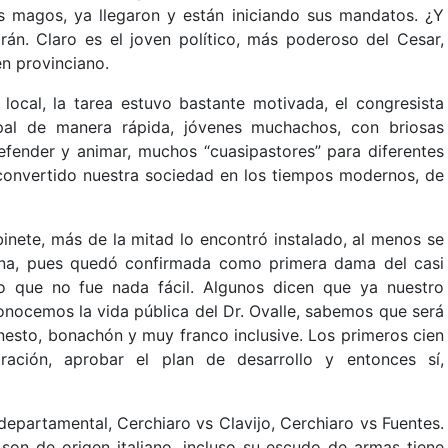
es magos, ya llegaron y están iniciando sus mandatos. ¿Y
rán. Claro es el joven político, más poderoso del Cesar,
en provinciano.
local, la tarea estuvo bastante motivada, el congresista
pal de manera rápida, jóvenes muchachos, con briosas
efender y animar, muchos “cuasipastores” para diferentes
 convertido nuestra sociedad en los tiempos modernos, de
nete, más de la mitad lo encontró instalado, al menos se
dna, pues quedó confirmada como primera dama del casi
o que no fue nada fácil. Algunos dicen que ya nuestro
conocemos la vida pública del Dr. Ovalle, sabemos que será
nesto, bonachón y muy franco inclusive. Los primeros cien
ración, aprobar el plan de desarrollo y entonces sí,
departamental, Cerchiaro vs Clavijo, Cerchiaro vs Fuentes.
 son de origen italiano, incluso su escudo de armas tiene