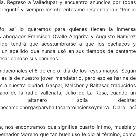
a. Regreso a Valledupar y encuentro anuncios por todas
 pregunté y siempre los oferentes me respondieron: “Por lo
o, así lo queremos para quienes tienen la inmensa
s abogados Francisco Ovalle Angarita y Augusto Ramírez
calde tendrá que acostumbrarse a que los cachacos y
z, un apellido que nunca usó en sus tiempos de cantante
Cesar conoce sus caminos.
undacionales el 6 de enero, día de los reyes magos. Según
o es la de nuestro joven mandatario, pero eso es harina de
s a nuestra ciudad. Gaspar, Melchor y Baltasar, traducidos
ano de la radio vallenata, Julio de La Rosa, cuando un
o altanero solía decirte:
ecamelchorgasparybaltasaroroinciensoymirra. Claro, así
e, nos encontramos que significa cuarto íntimo, mueble y
bernador Moreno que tan buen uso le dio al término, como