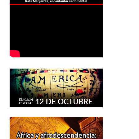
Rafa Manjarrez, el cantautor sentimental