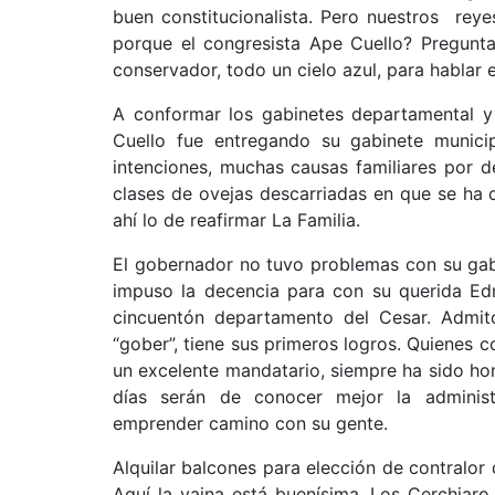
buen constitucionalista. Pero nuestros rey
porque el congresista Ape Cuello? Pregunta
conservador, todo un cielo azul, para hablar 
A conformar los gabinetes departamental y 
Cuello fue entregando su gabinete munici
intenciones, muchas causas familiares por d
clases de ovejas descarriadas en que se ha
ahí lo de reafirmar La Familia.
El gobernador no tuvo problemas con su gabi
impuso la decencia para con su querida E
cincuentón departamento del Cesar. Admit
“gober”, tiene sus primeros logros. Quienes 
un excelente mandatario, siempre ha sido ho
días serán de conocer mejor la administ
emprender camino con su gente.
Alquilar balcones para elección de contralor 
Aquí la vaina está buenísima, Los Cerchiaro