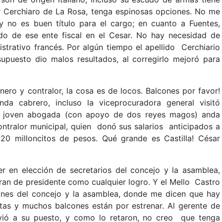
ar Cerchiaro de La Rosa, tenga espinosas opciones. No me
 y no es buen título para el cargo; en cuanto a Fuentes,
ido de ese ente fiscal en el Cesar. No hay necesidad de
istrativo francés. Por algún tiempo el apellido Cerchiario
puesto dio malos resultados, al corregirlo mejoró para
nero y contralor, la cosa es de locos. Balcones por favor!
a cabrero, incluso la viceprocuradora general visitó
la joven abogada (con apoyo de dos reyes magos) anda
ontralor municipal, quien donó sus salarios anticipados a
20 milloncitos de pesos. Qué grande es Castilla! César
er en elección de secretarios del concejo y la asamblea,
ran de presidente como cualquier logro. Y el Mello Castro
siones del concejo y la asamblea, donde me dicen que hay
atas y muchos balcones están por estrenar. Al gerente de
lvió a su puesto, y como lo retaron, no creo que tenga