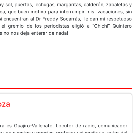
 sol, puertas, lechugas, margaritas, calderón, zabaletas y
tica, que buen motivo para interrumpir mis vacaciones, sin
si encuentran al Dr Freddy Socarrás, le dan mi respetuoso
l gremio de los periodistas eligió a “Chichí” Quintero
s no nos deja enterar de nada!
oza
 es Guajiro-Vallenato. Locutor de radio, comunicador
or de cuentos y poesías, profesor universitario, autor del