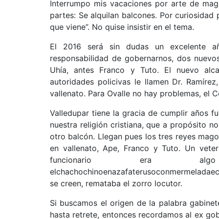
Interrumpo mis vacaciones por arte de magi
partes: Se alquilan balcones. Por curiosidad
que viene”. No quise insistir en el tema.
El 2016 será sin dudas un excelente añ
responsabilidad de gobernarnos, dos nuevo
Uhía, antes Franco y Tuto. El nuevo al
autoridades policivas le llamen Dr. Ramíre
vallenato. Para Ovalle no hay problemas, el 
Valledupar tiene la gracia de cumplir años f
nuestra religión cristiana, que a propósito n
otro balcón. Llegan pues los tres reyes mago
en vallenato, Ape, Franco y Tuto. Un veter
funcionario era alg
elchachochinoenazafaterusoconmermeladaech
se creen, remataba el zorro locutor.
Si buscamos el origen de la palabra gabinet
hasta retrete, entonces recordamos al ex go