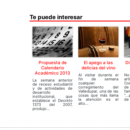
Te puede interesar
Propuesta de
El apego a las
Di
Calendario
delicias del vino
Académico 2013
Al visitar durante el
No
fin de semana
ar
La semana anterior
cualquier
Con
de receso estudiantil
corregimiento del
de 
y de actividades de
Valledupar, una de las
fa
desarrollo
cosas que más llama
“..
institucional, que
la atención es el
de 
establece el Decreto
alto...
1373 del 2007,
produjo...