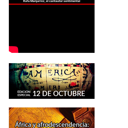
Rafa Manjarrez, el cantautor sentimental