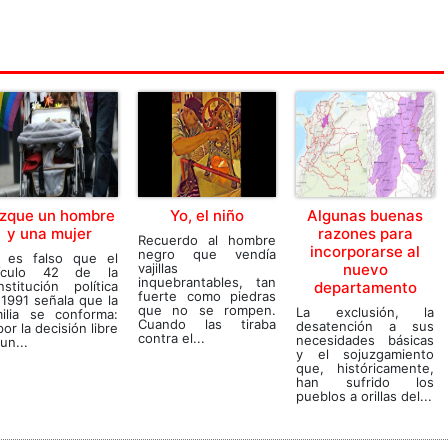
zque un hombre
Yo, el niño
Algunas buenas
y una mujer
razones para
Recuerdo al hombre
incorporarse al
negro que vendía
 es falso que el
vajillas
nuevo
tículo 42 de la
inquebrantables, tan
stitución política
departamento
fuerte como piedras
1991 señala que la
que no se rompen.
La exclusión, la
milia se conforma:
Cuando las tiraba
desatención a sus
.por la decisión libre
contra el...
necesidades básicas
un...
y el sojuzgamiento
que, históricamente,
han sufrido los
pueblos a orillas del...