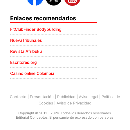
Enlaces recomendados
FitClubFinder Bodybuilding
NuevaTribuna.es
Revista Afribuku
Escritores.org
Casino online Colombia
Contacto
|
Presentación
|
Publicidad
|
Aviso legal
|
Política de
Cookies
|
Aviso de Privacidad
Copyright © 2011 - 2026. Todos los derechos reservados.
Editorial Conceptos. El pensamiento expresado con palabras.