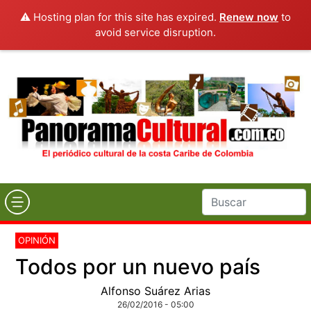
⚠️ Hosting plan for this site has expired.
Renew now
to
avoid service disruption.
OPINIÓN
Todos por un nuevo país
Alfonso Suárez Arias
26/02/2016 - 05:00