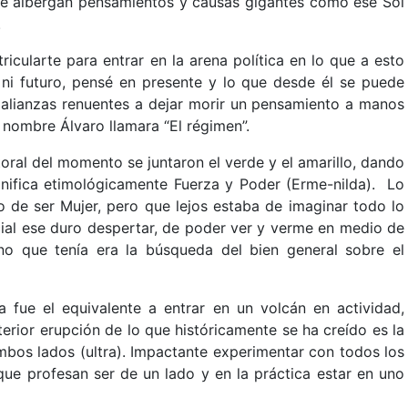
se albergan pensamientos y causas gigantes como ese Sol
.
cularte para entrar en la arena política en lo que a esto
 ni futuro, pensé en presente y lo que desde él se puede
 alianzas renuentes a dejar morir un pensamiento a manos
e nombre Álvaro llamara “El régimen”.
toral del momento se juntaron el verde y el amarillo, dando
gnifica etimológicamente Fuerza y Poder (Erme-nilda). Lo
io de ser Mujer, pero que lejos estaba de imaginar todo lo
ecial ese duro despertar, de poder ver y verme en medio de
no que tenía era la búsqueda del bien general sobre el
a fue el equivalente a entrar en un volcán en actividad,
erior erupción de lo que históricamente se ha creído es la
ambos lados (ultra). Impactante experimentar con todos los
que profesan ser de un lado y en la práctica estar en uno