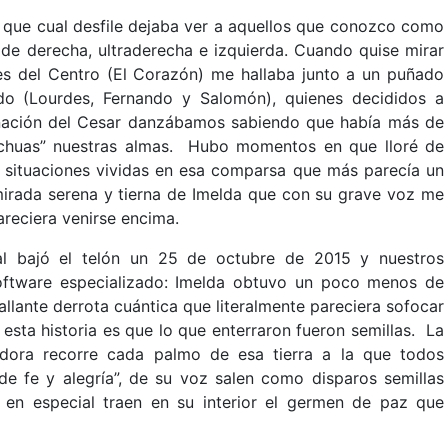
que cual desfile dejaba ver a aquellos que conozco como
de derecha, ultraderecha e izquierda. Cuando quise mirar
s del Centro (El Corazón) me hallaba junto a un puñado
do (Lourdes, Fernando y Salomón), quienes decididos a
rnación del Cesar danzábamos sabiendo que había más de
chuas” nuestras almas. Hubo momentos en que lloré de
de situaciones vividas en esa comparsa que más parecía un
irada serena y tierna de Imelda que con su grave voz me
reciera venirse encima.
ral bajó el telón un 25 de octubre de 2015 y nuestros
software especializado: Imelda obtuvo un poco menos de
lante derrota cuántica que literalmente pareciera sofocar
 esta historia es que lo que enterraron fueron semillas. La
dora recorre cada palmo de esa tierra a la que todos
e fe y alegría”, de su voz salen como disparos semillas
en especial traen en su interior el germen de paz que