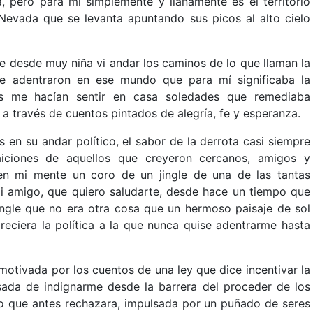
a, pero para mí simplemente y llanamente es el territorio
 Nevada que se levanta apuntando sus picos al alto cielo
ue desde muy niña vi andar los caminos de lo que llaman la
e adentraron en ese mundo que para mí significaba la
des me hacían sentir en casa soledades que remediaba
 través de cuentos pintados de alegría, fe y esperanza.
 en su andar político, el sabor de la derrota casi siempre
aiciones de aquellos que creyeron cercanos, amigos y
 en mi mente un coro de un jingle de una de las tantas
 amigo, que quiero saludarte, desde hace un tiempo que
ingle que no era otra cosa que un hermoso paisaje de sol
eciera la política a la que nunca quise adentrarme hasta
motivada por los cuentos de una ley que dice incentivar la
nsada de indignarme desde la barrera del proceder de los
o que antes rechazara, impulsada por un puñado de seres