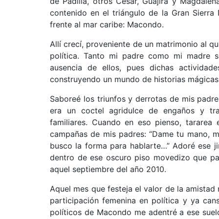
de Padilla, otros Cesar, Guajira y Magdalen
contenido en el triángulo de la Gran Sierra
frente al mar caribe: Macondo.
Allí crecí, proveniente de un matrimonio al q
política. Tanto mi padre como mi madre s
ausencia de ellos, pues dichas activida
construyendo un mundo de historias mágicas a
Saboreé los triunfos y derrotas de mis padres
era un coctel agridulce de engaños y tr
familiares. Cuando en eso pienso, tararea
campañas de mis padres: “Dame tu mano, mi
busco la forma para hablarte…” Adoré ese j
dentro de ese oscuro piso movedizo que par
aquel septiembre del año 2010.
Aquel mes que festeja el valor de la amistad 
participación femenina en política y ya ca
políticos de Macondo me adentré a ese suel