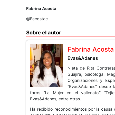
Fabrina Acosta
@Facostac
Sobre el autor
Fabrina Acosta
Evas&Adanes
Nieta de Rita Contrera
Guajira, psicóloga, Ma
Organizaciones y Espe
“Evas&Adanes” desde la
foros “La Mujer en el vallenato
”, “
Teji
Evas&Adanes, entre otras.
Ha recibido reconocimientos por la causa 