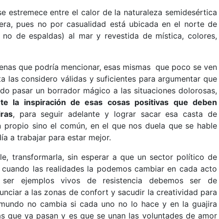
 se estremece entre el calor de la naturaleza semidesértica
pera, pues no por casualidad está ubicada en el norte de
no de espaldas) al mar y revestida de mística, colores,
uenas que podría mencionar, esas mismas que poco se ven
ta las considero válidas y suficientes para argumentar que
do pasar un borrador mágico a las situaciones dolorosas,
te la inspiración de esas cosas positivas que deben
iras
, para seguir adelante y lograr sacar esa casta de
 propio sino el común, en el que nos duela que se hable
ía a trabajar para estar mejor.
le, transformarla, sin esperar a que un sector político de
a, cuando las realidades la podemos cambiar en cada acto
 ser ejemplos vivos de resistencia debemos ser de
nunciar a las zonas de confort y sacudir la creatividad para
mundo no cambia si cada uno no lo hace y en la guajira
as que ya pasan y es que se unan las voluntades de amor