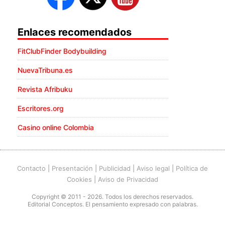
Enlaces recomendados
FitClubFinder Bodybuilding
NuevaTribuna.es
Revista Afribuku
Escritores.org
Casino online Colombia
Contacto
|
Presentación
|
Publicidad
|
Aviso legal
|
Política de
Cookies
|
Aviso de Privacidad
Copyright © 2011 - 2026. Todos los derechos reservados.
Editorial Conceptos. El pensamiento expresado con palabras.