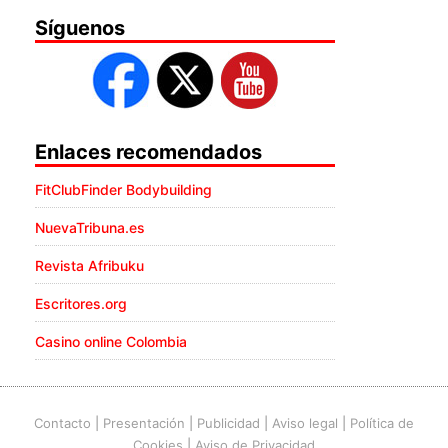
Síguenos
Enlaces recomendados
FitClubFinder Bodybuilding
NuevaTribuna.es
Revista Afribuku
Escritores.org
Casino online Colombia
Contacto
|
Presentación
|
Publicidad
|
Aviso legal
|
Política de
Cookies
|
Aviso de Privacidad