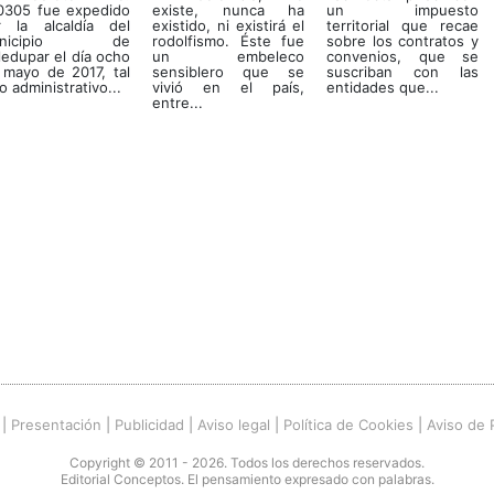
0305 fue expedido
existe, nunca ha
un impuesto
r la alcaldía del
existido, ni existirá el
territorial que recae
unicipio de
rodolfismo. Éste fue
sobre los contratos y
ledupar el día ocho
un embeleco
convenios, que se
 mayo de 2017, tal
sensiblero que se
suscriban con las
o administrativo...
vivió en el país,
entidades que...
entre...
|
Presentación
|
Publicidad
|
Aviso legal
|
Política de Cookies
|
Aviso de 
Copyright © 2011 - 2026. Todos los derechos reservados.
Editorial Conceptos. El pensamiento expresado con palabras.