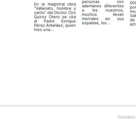
personas con
00
En la magistral obra
ademanes diferentes
po
“Vallenato, hombre y
a los nuestros,
m
canto” del Doctor Ciro
muchos llevan
Val
Quiroz Otero se cita
morrales en sus
de
al Padre Enrique
espaldas, los...
act
Pérez Arbeláez, quien
hizo una...
Contacto