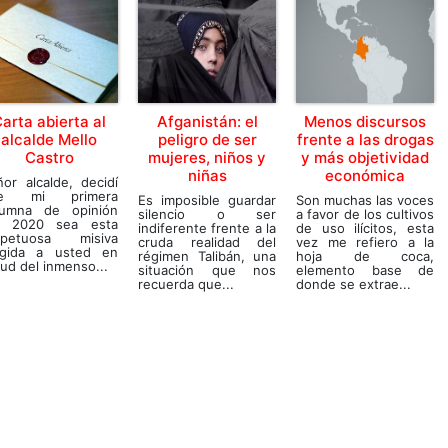
arta abierta al
Afganistán: el
Menos discursos
alcalde Mello
peligro de ser
frente a las drogas
Castro
mujeres, niños y
y más objetividad
niñas
económica
or alcalde, decidí
e mi primera
Es imposible guardar
Son muchas las voces
lumna de opinión
silencio o ser
a favor de los cultivos
l 2020 sea esta
indiferente frente a la
de uso ilícitos, esta
spetuosa misiva
cruda realidad del
vez me refiero a la
rigida a usted en
régimen Talibán, una
hoja de coca,
tud del inmenso...
situación que nos
elemento base de
recuerda que...
donde se extrae...