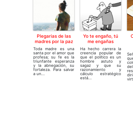
Plegarias de las
Yo te engaño, tú
C
madres por la paz
me engañas
Toda madre es una
Ha hecho carrera la
santa por el amor que
creencia popular de
Señ
profesa; su fe es la
que el político es un
qu
triunfante esperanza
hombre astuto y
co
y la abnegación, su
sagaz y que su
de
fortaleza. Para salvar
razonamiento y
re
a un...
cálculo estratégico
di
está...
vir