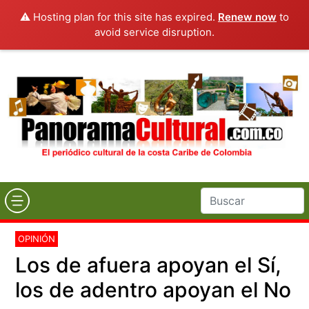
⚠️ Hosting plan for this site has expired.
Renew now
to
avoid service disruption.
OPINIÓN
Los de afuera apoyan el Sí,
los de adentro apoyan el No