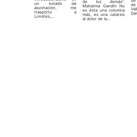
de 
de los demás”.
un estado de
de
Mahatma Gandhi No
alucinación, me
Va
es ésta una columna
trasporto a
Dan
más, es una catarsis
Londres,...
al dolor de la...