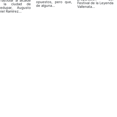
fastidiar al alcalde
opuestos, pero que,
Festival de la Leyenda
 la ciudad de
de alguna...
Vallenata...
lledupar, Augusto
iel Ramírez...