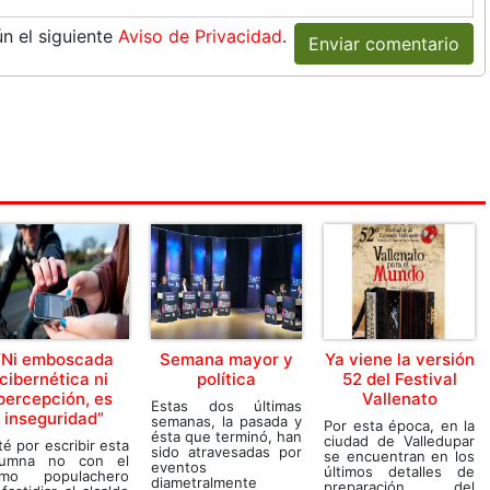
n el siguiente
Aviso de Privacidad
.
Enviar comentario
“Ni emboscada
Semana mayor y
Ya viene la versión
cibernética ni
política
52 del Festival
percepción, es
Vallenato
Estas dos últimas
inseguridad”
semanas, la pasada y
Por esta época, en la
ésta que terminó, han
ciudad de Valledupar
é por escribir esta
sido atravesadas por
se encuentran en los
lumna no con el
eventos
últimos detalles de
imo populachero
diametralmente
preparación del