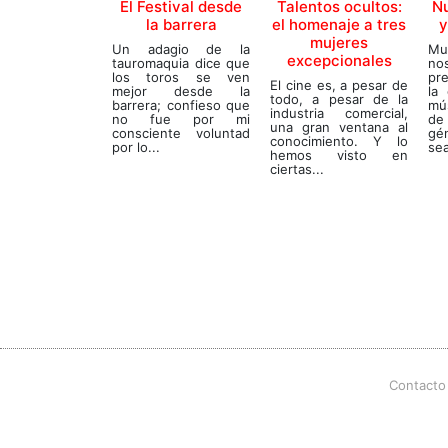
El Festival desde
Talentos ocultos:
N
la barrera
el homenaje a tres
y
mujeres
Un adagio de la
Mu
excepcionales
tauromaquia dice que
n
los toros se ven
pr
El cine es, a pesar de
mejor desde la
la
todo, a pesar de la
barrera; confieso que
mú
industria comercial,
no fue por mi
de
una gran ventana al
consciente voluntad
gé
conocimiento. Y lo
por lo...
sea
hemos visto en
ciertas...
Contacto