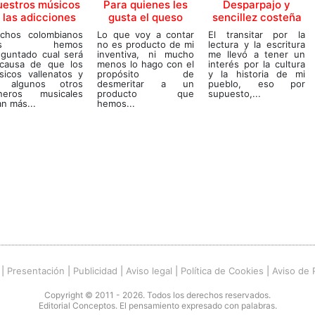
uestros músicos
Para quienes les
Desparpajo y
 las adicciones
gusta el queso
sencillez costeña
chos colombianos
Lo que voy a contar
El transitar por la
os hemos
no es producto de mi
lectura y la escritura
eguntado cual será
inventiva, ni mucho
me llevó a tener un
 causa de que los
menos lo hago con el
interés por la cultura
sicos vallenatos y
propósito de
y la historia de mi
 algunos otros
desmeritar a un
pueblo, eso por
neros musicales
producto que
supuesto,...
n más...
hemos...
|
Presentación
|
Publicidad
|
Aviso legal
|
Política de Cookies
|
Aviso de 
Copyright © 2011 - 2026. Todos los derechos reservados.
Editorial Conceptos. El pensamiento expresado con palabras.