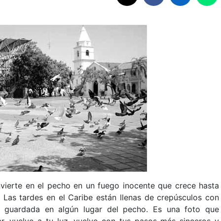
vierte en el pecho en un fuego inocente que crece hasta
e. Las tardes en el Caribe están llenas de crepúsculos con
a guardada en algún lugar del pecho. Es una foto que
r, vuelve a tu luz, vuelve con tus pasos más sinceros y