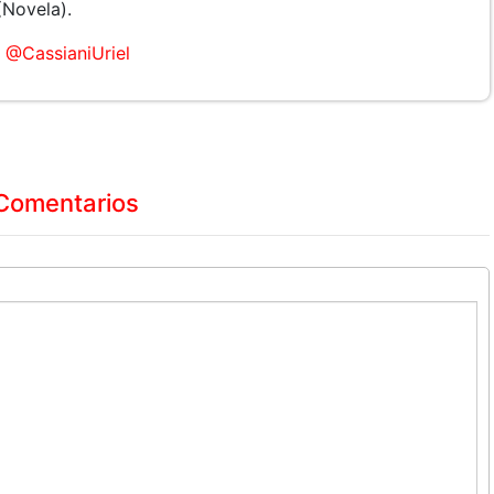
Novela).
@CassianiUriel
Comentarios