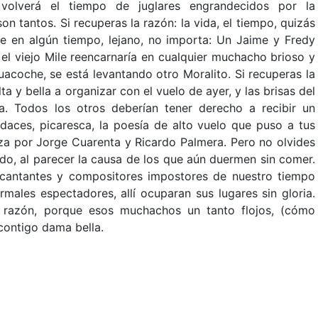
volverá el tiempo de juglares engrandecidos por la
n tantos. Si recuperas la razón: la vida, el tiempo, quizás
rte en algún tiempo, lejano, no importa: Un Jaime y Fredy
 el viejo Mile reencarnaría en cualquier muchacho brioso y
acoche, se está levantando otro Moralito. Si recuperas la
 y bella a organizar con el vuelo de ayer, y las brisas del
a. Todos los otros deberían tener derecho a recibir un
udaces, picaresca, la poesía de alto vuelo que puso a tus
za por Jorge Cuarenta y Ricardo Palmera. Pero no olvides
ndo, al parecer la causa de los que aún duermen sin comer.
s cantantes y compositores impostores de nuestro tiempo
males espectadores, allí ocuparan sus lugares sin gloria.
a razón, porque esos muchachos un tanto flojos, (cómo
, contigo dama bella.