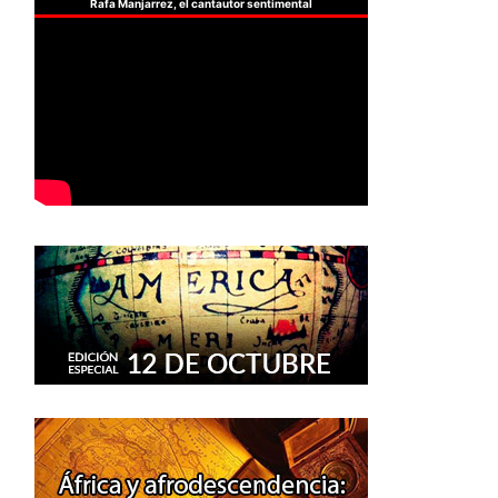
Rafa Manjarrez, el cantautor sentimental