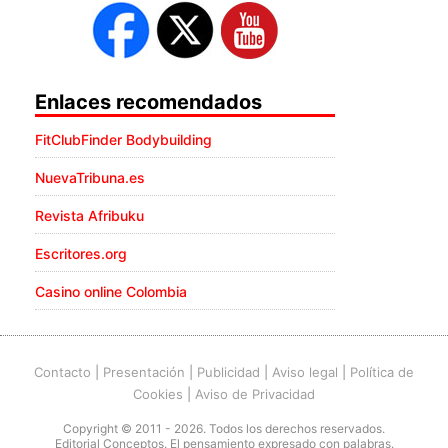
Enlaces recomendados
FitClubFinder Bodybuilding
NuevaTribuna.es
Revista Afribuku
Escritores.org
Casino online Colombia
Contacto
|
Presentación
|
Publicidad
|
Aviso legal
|
Política de
Cookies
|
Aviso de Privacidad
Copyright © 2011 - 2026. Todos los derechos reservados.
Editorial Conceptos. El pensamiento expresado con palabras.