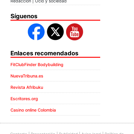
Redacción | Ocio y sociedad
Síguenos
Enlaces recomendados
FitClubFinder Bodybuilding
NuevaTribuna.es
Revista Afribuku
Escritores.org
Casino online Colombia
Contacto
|
Presentación
|
Publicidad
|
Aviso legal
|
Política de