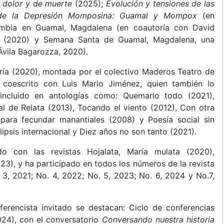
e dolor y de muerte
(2025);
Evolución y tensiones de las
s de la Depresión Momposina: Guamal y Mompox
(en
cumbia en Guamal, Magdalena (en coautoría con David
o (2020) y Semana Santa de Guamal, Magdalena, una
Ávila Bagarozza, 2020).
aría (2020), montada por el colectivo Maderos Teatro de
 coescrito con Luis Mario Jiménez, quien también lo
 incluido en antologías como: Quemarlo todo (2021),
l de Relata (2013), Tocando el viento (2012), Con otra
para fecundar manantiales (2008) y Poesía social sin
lipsis internacional y Diez años no son tanto (2021).
do con las revistas Hojalata, María mulata (2020),
23), y ha participado en todos los números de la revista
. 3, 2021; No. 4, 2022; No. 5, 2023; No. 6, 2024 y No.7,
ferencista invitado se destacan: Ciclo de conferencias
24), con el conversatorio
Conversando nuestra historia