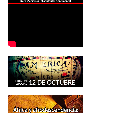
Rafa Manjarrez, el cantautor sentimental