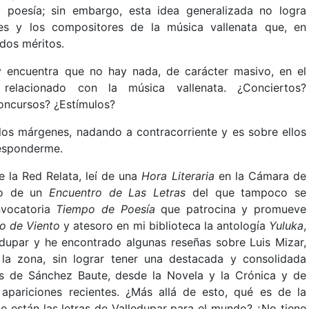
y poesía; sin embargo, esta idea generalizada no logra
es y los compositores de la música vallenata que, en
ados méritos.
 y encuentra que no hay nada, de carácter masivo, en el
relacionado con la música vallenata. ¿Conciertos?
oncursos? ¿Estímulos?
los márgenes, nadando a contracorriente y es sobre ellos
responderme.
e la Red Relata, leí de una
Hora Literaria
en la Cámara de
mo de un
Encuentro de Las Letras
del que tampoco se
nvocatoria
Tiempo de Poesía
que patrocina y promueve
do de Viento
y atesoro en mi biblioteca la antología
Yuluka
,
upar y he encontrado algunas reseñas sobre Luis Mizar,
la zona, sin lograr tener una destacada y consolidada
ias de Sánchez Baute, desde la Novela y la Crónica y de
pariciones recientes. ¿Más allá de esto, qué es de la
e están las letras de Valledupar para el mundo? ¿No tiene