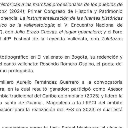
istóricas a las marchas procesionales de los pueblos de
mpox
(2024); Primer Congreso de Historia y Patrimonio
ponencia:
La instrumentalización de las fuentes históricas
co de la vallenatología
; el VI Encuentro Nacional de
7), con
Julio Erazo Cuevas, el juglar guamalero
; y el Foro
l 49º Festival de la Leyenda Vallenata, con
Zuletazos
rtotipográfico en El vallenato en Bogotá, su redención y
el canto vallenato: Rosendo Romero Ospino, el poeta del
mo prologuista.
millero Aurelio Fernández Guerrero a la convocatoria
ura, en la cual resultó ganador; participó como Asesor
bia tradicional del Caribe colombiano (2023) y lideró la
na santa de Guamal, Magdalena a la LRPCI del ámbito
ación para la realización del PES en 2023, el cual está
s académicos como la tesis Rafael Manjarrez: el vínculo