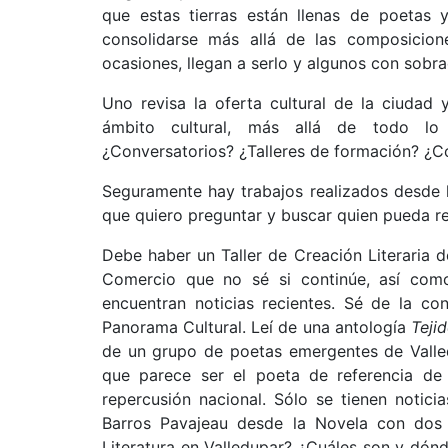
que estas tierras están llenas de poetas 
consolidarse más allá de las composicion
ocasiones, llegan a serlo y algunos con sobr
Uno revisa la oferta cultural de la ciudad
ámbito cultural, más allá de todo lo 
¿Conversatorios? ¿Talleres de formación? ¿C
Seguramente hay trabajos realizados desde 
que quiero preguntar y buscar quien pueda 
Debe haber un Taller de Creación Literaria d
Comercio que no sé si continúe, así co
encuentran noticias recientes. Sé de la co
Panorama Cultural. Leí de una antología
Teji
de un grupo de poetas emergentes de Valled
que parece ser el poeta de referencia de 
repercusión nacional. Sólo se tienen notic
Barros Pavajeau desde la Novela con dos a
Literatura en Valledupar? ¿Cuáles son y dónd