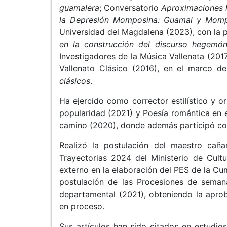
guamalera
; Conversatorio
Aproximaciones h
la Depresión Momposina: Guamal y Mo
Universidad del Magdalena (2023), con la 
en la construcción del discurso hegemóni
Investigadores de la Música Vallenata (201
Vallenato Clásico (2016), en el marco de
clásicos
.
Ha ejercido como corrector estilístico y o
popularidad (2021) y Poesía romántica en 
camino (2020), donde además participó co
Realizó la postulación del maestro caña
Trayectorias 2024 del Ministerio de Cult
externo en la elaboración del PES de la Cum
postulación de las Procesiones de sema
departamental (2021), obteniendo la aprob
en proceso.
Sus artículos han sido citados en estudio