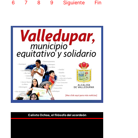
6
7
8
9
Siguiente
Fin
Calixto Ochoa, el filósofo del acordeón