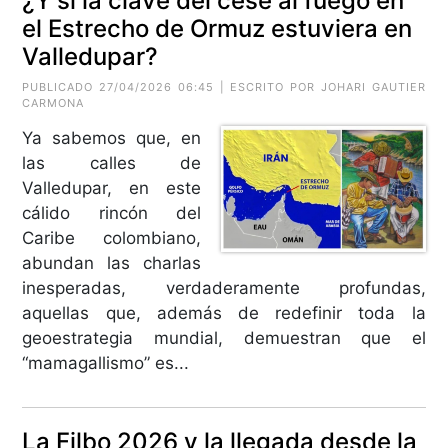
¿Y si la clave del cese al fuego en
el Estrecho de Ormuz estuviera en
Valledupar?
PUBLICADO 27/04/2026 06:45 | ESCRITO POR
JOHARI GAUTIER
CARMONA
Ya sabemos que, en
las calles de
Valledupar, en este
cálido rincón del
Caribe colombiano,
abundan las charlas
inesperadas, verdaderamente profundas,
aquellas que, además de redefinir toda la
geoestrategia mundial, demuestran que el
“mamagallismo” es...
La Filbo 2026 y la llegada desde la