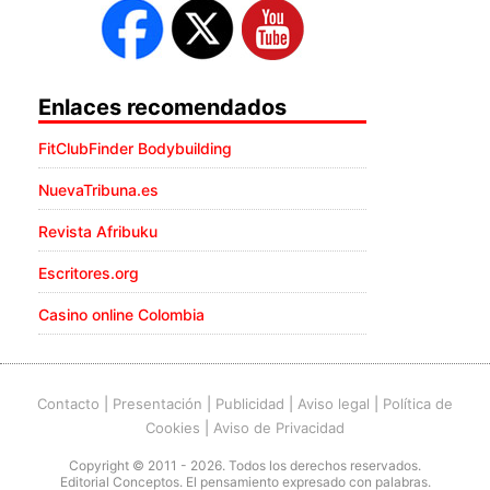
Enlaces recomendados
FitClubFinder Bodybuilding
NuevaTribuna.es
Revista Afribuku
Escritores.org
Casino online Colombia
Contacto
|
Presentación
|
Publicidad
|
Aviso legal
|
Política de
Cookies
|
Aviso de Privacidad
Copyright © 2011 - 2026. Todos los derechos reservados.
Editorial Conceptos. El pensamiento expresado con palabras.