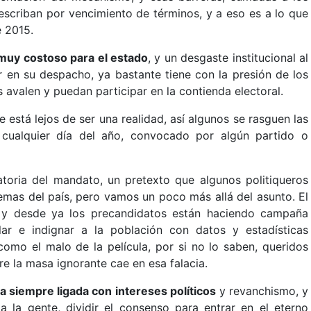
escriban por vencimiento de términos, y a eso es a lo que
e 2015.
 muy costoso para el estado
, y un desgaste institucional al
r en su despacho, ya bastante tiene con la presión de los
 avalen y puedan participar en la contienda electoral.
e está lejos de ser una realidad, así algunos se rasguen las
r cualquier día del año, convocado por algún partido o
atoria del mandato, un pretexto que algunos politiqueros
lemas del país, pero vamos un poco más allá del asunto. El
s y desde ya los precandidatos están haciendo campaña
ar e indignar a la población con datos y estadísticas
como el malo de la película, por si no lo saben, queridos
re la masa ignorante cae en esa falacia.
a siempre ligada con intereses políticos
y revanchismo, y
a la gente, dividir el consenso para entrar en el eterno