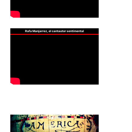
Rafa Manjarrez, el cantautor sentimental