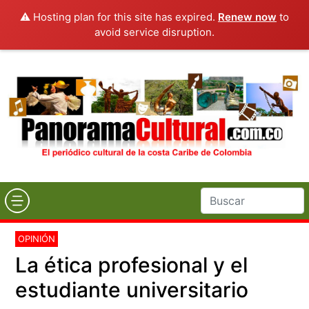
⚠️ Hosting plan for this site has expired.
Renew now
to
avoid service disruption.
OPINIÓN
La ética profesional y el
estudiante universitario