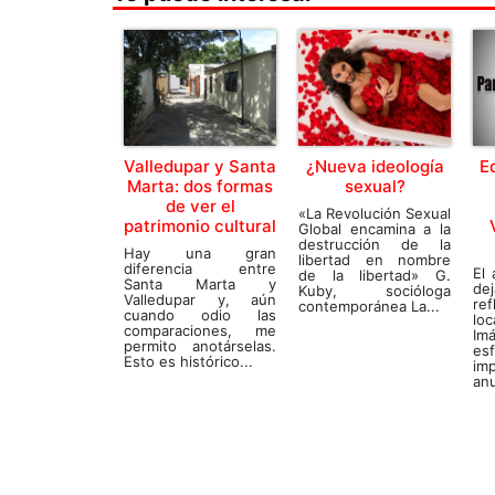
Valledupar y Santa
¿Nueva ideología
Ed
Marta: dos formas
sexual?
de ver el
«La Revolución Sexual
patrimonio cultural
Global encamina a la
destrucción de la
Hay una gran
libertad en nombre
diferencia entre
El
de la libertad» G.
Santa Marta y
d
Kuby, socióloga
Valledupar y, aún
re
contemporánea La...
cuando odio las
loc
comparaciones, me
Im
permito anotárselas.
es
Esto es histórico...
im
anu