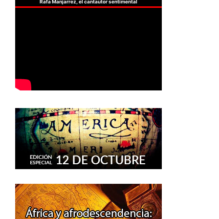
Rafa Manjarrez, el cantautor sentimental