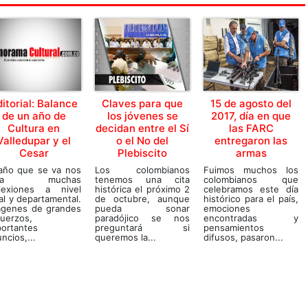
itorial: Balance
Claves para que
15 de agosto del
de un año de
los jóvenes se
2017, día en que
Cultura en
decidan entre el Sí
las FARC
Valledupar y el
o el No del
entregaron las
Cesar
Plebiscito
armas
 año que se va nos
Los colombianos
Fuimos muchos los
eja muchas
tenemos una cita
colombianos que
flexiones a nivel
histórica el próximo 2
celebramos este día
al y departamental.
de octubre, aunque
histórico para el país,
ágenes de grandes
pueda sonar
emociones
fuerzos,
paradójico se nos
encontradas y
portantes
preguntará si
pensamientos
ncios,...
queremos la...
difusos, pasaron...