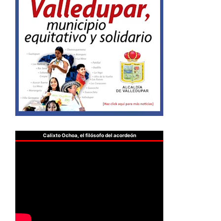
Calixto Ochoa, el filósofo del acordeón