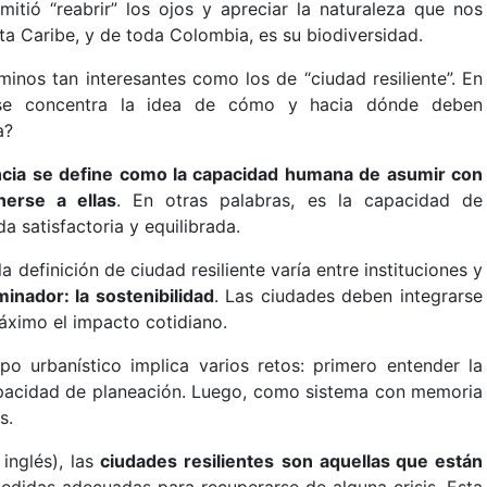
itió “reabrir” los ojos y apreciar la naturaleza que nos
ta Caribe, y de toda Colombia, es su biodiversidad.
rminos tan interesantes como los de “ciudad resiliente”. En
 se concentra la idea de cómo y hacia dónde deben
a?
encia se define como la capacidad humana de asumir con
nerse a ellas
. En otras palabras, es la capacidad de
a satisfactoria y equilibrada.
 definición de ciudad resiliente varía entre instituciones y
nador: la sostenibilidad
. Las ciudades deben integrarse
 máximo el impacto cotidiano.
mpo urbanístico implica varios retos: primero entender la
pacidad de planeación. Luego, como sistema con memoria
s.
inglés), las
ciudades resilientes
son aquellas que están
didas adecuadas para recuperarse de alguna crisis. Esta