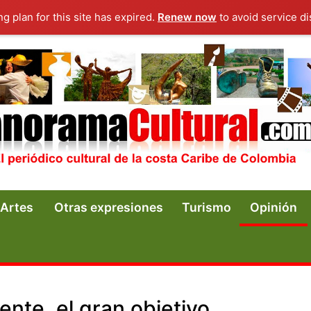
ng plan for this site has expired.
Renew now
to avoid service di
Artes
Otras expresiones
Turismo
Opinión
iente, el gran objetivo