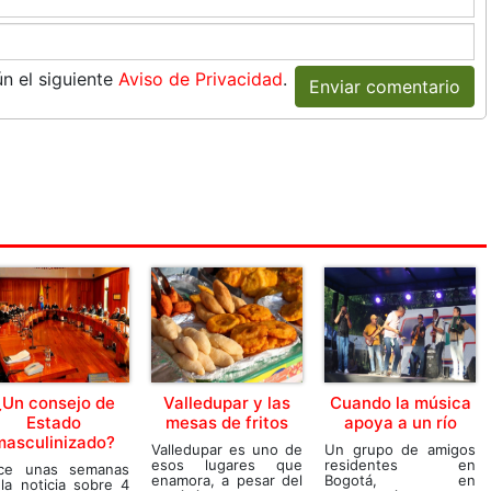
n el siguiente
Aviso de Privacidad
.
Enviar comentario
¿Un consejo de
Valledupar y las
Cuando la música
Estado
mesas de fritos
apoya a un río
masculinizado?
Valledupar es uno de
Un grupo de amigos
esos lugares que
residentes en
ce unas semanas
enamora, a pesar del
Bogotá, en
 la noticia sobre 4