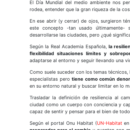
El Día Mundial del medio ambiente nos perm
rodea, entender que la gran riqueza de la cos
En ese abrir (y cerrar) de ojos, surgieron té
este concepto -tan usado últimamente-
desarrollarse las ciudades, pero ¿qué signific
Según la Real Academia Española,
la resili
flexibilidad situaciones límites y sobrepo
adaptarse al entorno y seguir llevando una vid
Como suele suceder con los temas técnicos, la
especialistas pero
tiene como común denomi
en su entorno natural y buscar limitar en lo
Trasladar la definición de resiliencia al ca
ciudad como un cuerpo con conciencia y ca
capaz de sentir y pensar para el bien de todo
Según el portal Onu Habitat (
UN-Habitat
en 
preparadas para el cambio
y cuentan con me