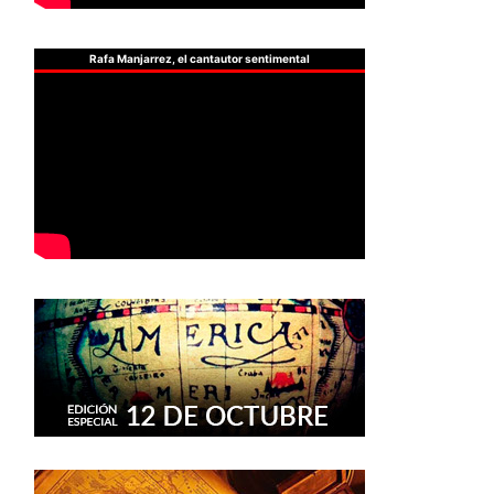
Rafa Manjarrez, el cantautor sentimental