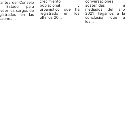
crecimiento
conversaciones
cantes del Consejo
poblacional y
sostenidas a
 Estado para
urbanístico que ha
mediados del año
veer los cargos de
registrado en los
2021, llegamos a la
gistrados en las
últimos 20...
conclusión que a
ciones...
los...