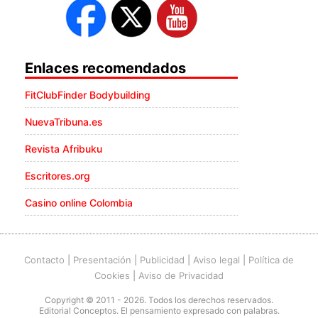
Enlaces recomendados
FitClubFinder Bodybuilding
NuevaTribuna.es
Revista Afribuku
Escritores.org
Casino online Colombia
Contacto
|
Presentación
|
Publicidad
|
Aviso legal
|
Política de
Cookies
|
Aviso de Privacidad
Copyright © 2011 - 2026. Todos los derechos reservados.
Editorial Conceptos. El pensamiento expresado con palabras.