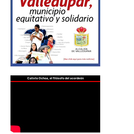
Calixto Ochoa, el filósofo del acordeón