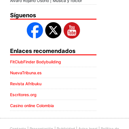
Álvaro Rojano Osorio | Música y folclor
Síguenos
Enlaces recomendados
FitClubFinder Bodybuilding
NuevaTribuna.es
Revista Afribuku
Escritores.org
Casino online Colombia
Contacto
|
Presentación
|
Publicidad
|
Aviso legal
|
Política de