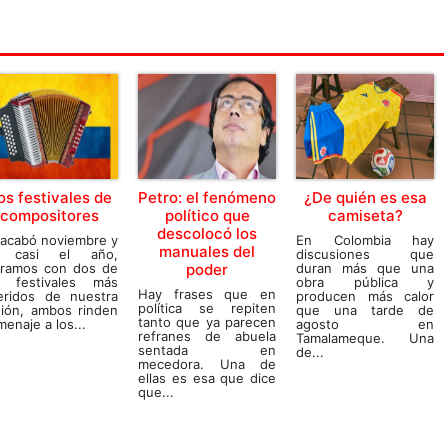
os festivales de
Petro: el fenómeno
¿De quién es esa
compositores
político que
camiseta?
descolocó los
 acabó noviembre y
En Colombia hay
manuales del
 casi el año,
discusiones que
rramos con dos de
poder
duran más que una
s festivales más
obra pública y
Hay frases que en
eridos de nuestra
producen más calor
política se repiten
gión, ambos rinden
que una tarde de
tanto que ya parecen
enaje a los...
agosto en
refranes de abuela
Tamalameque. Una
sentada en
de...
mecedora. Una de
ellas es esa que dice
que...