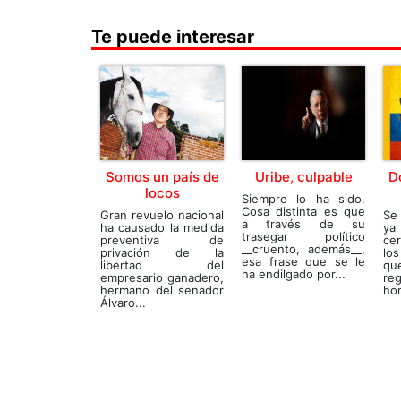
Te puede interesar
Somos un país de
Uribe, culpable
D
locos
Siempre lo ha sido.
Cosa distinta es que
Gran revuelo nacional
Se
a través de su
ha causado la medida
ya
trasegar político
preventiva de
ce
__cruento, además__,
privación de la
lo
esa frase que se le
libertad del
qu
ha endilgado por...
empresario ganadero,
re
hermano del senador
hom
Álvaro...