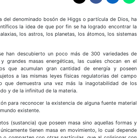
ia del denominado bosón de Higgs o partícula de Dios, ha
ntíficos la idea de que por fin se ha logrado encontrar la
laxias, los astros, los planetas, los átomos, los sistemas
se han descubierto un poco más de 300 variedades de
s y grandes masas energéticas, las cuales chocan en el
mpos que acumulan gran cantidad de energía y poseen
ujetos a las mismas leyes físicas regulatorias del campo
 lo que demuestra una vez más la inagotabilidad de los
 y de la infinitud de la materia.
zón para reconocer la existencia de alguna fuente material
 mundo existente.
tos (sustancia) que poseen masa sino aquellas formas y
únicamente tienen masa en movimiento, lo cual depende
n o comparten con otras partículas, que al colisionar con