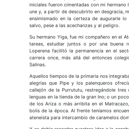
iniciales fueron cimentadas con mi hermano 
une y, a partir de descubrirlo en desgracia, 
ensimismado en la certeza de augurarle lo 
salvo, pese a las acechanzas y al peligro.
Su hermano Yiga, fue mi compañero en el At
tareas, estudiar juntos o por una buena r
Loperena facilitó la permanencia en el sec
carrera once, más allá del entonces colegi
Salinas.
Aquellos tiempos de la primaria nos integraba
alegrías que Pipe y los palenqueros ofrecí
callejón de la Purrututu, restregándole tre
lenguas en la tienda de la gran Ino; o un poc
de los Ariza o más arribita en el Matracaz
bolis de la época. Al frente teníamos encue
ateneista para intercambio de caramelos do
Y es dable recordar nuestras idas a la canch