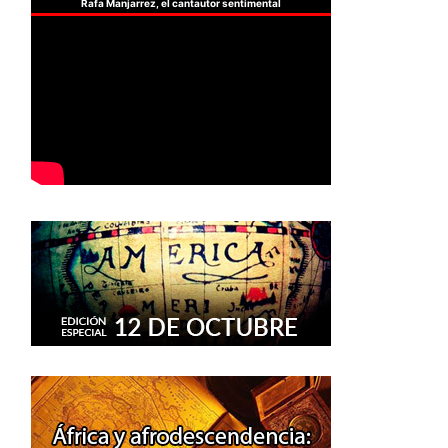
Rafa Manjarrez, el cantautor sentimental