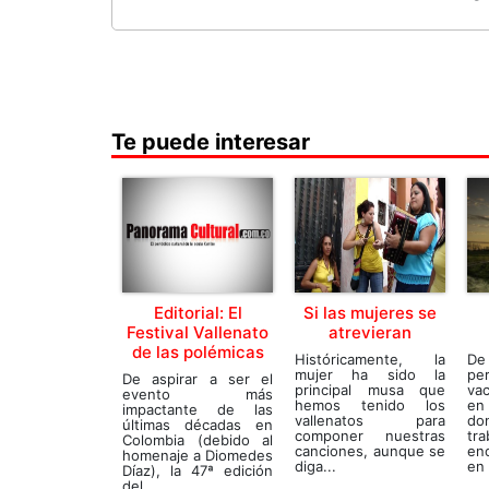
Te puede interesar
Editorial: El
Si las mujeres se
Festival Vallenato
atrevieran
de las polémicas
Históricamente, la
De
mujer ha sido la
p
De aspirar a ser el
principal musa que
va
evento más
hemos tenido los
en
impactante de las
vallenatos para
d
últimas décadas en
componer nuestras
tr
Colombia (debido al
canciones, aunque se
eno
homenaje a Diomedes
diga...
en 
Díaz), la 47ª edición
del...