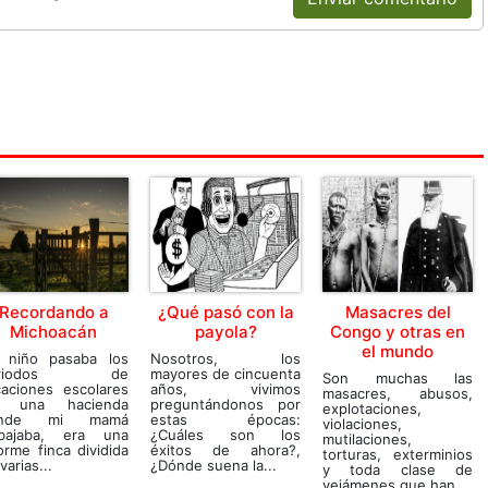
Recordando a
¿Qué pasó con la
Masacres del
Michoacán
payola?
Congo y otras en
el mundo
 niño pasaba los
Nosotros, los
eriodos de
mayores de cincuenta
Son muchas las
caciones escolares
años, vivimos
masacres, abusos,
 una hacienda
preguntándonos por
explotaciones,
onde mi mamá
estas épocas:
violaciones,
abajaba, era una
¿Cuáles son los
mutilaciones,
rme finca dividida
éxitos de ahora?,
torturas, exterminios
varias...
¿Dónde suena la...
y toda clase de
vejámenes que han...