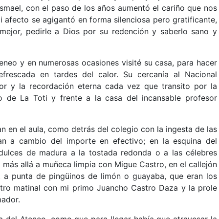
Ismael, con el paso de los años aumentó el cariño que nos
mi afecto se agigantó en forma silenciosa pero gratificante,
mejor, pedirle a Dios por su redención y saberlo sano y
eneo y en numerosas ocasiones visité su casa, para hacer
efrescada en tardes del calor. Su cercanía al Nacional
tor y la recordación eterna cada vez que transito por la
o de La Toti y frente a la casa del incansable profesor
n en el aula, como detrás del colegio con la ingesta de las
an a cambio del importe en efectivo; en la esquina del
s dulces de madura a la tostada redonda o a las célebres
o más allá a muñeca limpia con Migue Castro, en el callejón
o, a punta de pingüinos de limón o guayaba, que eran los
ntro matinal con mi primo Juancho Castro Daza y la prole
mador.
a del Ateneo, como que para llegar había que atravesar la