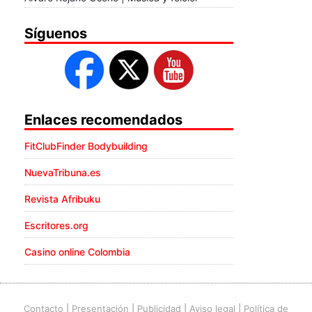
Síguenos
Enlaces recomendados
FitClubFinder Bodybuilding
NuevaTribuna.es
Revista Afribuku
Escritores.org
Casino online Colombia
Contacto
|
Presentación
|
Publicidad
|
Aviso legal
|
Política de