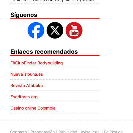
Síguenos
Enlaces recomendados
FitClubFinder Bodybuilding
NuevaTribuna.es
Revista Afribuku
Escritores.org
Casino online Colombia
Contacto
|
Presentación
|
Publicidad
|
Aviso legal
|
Política de