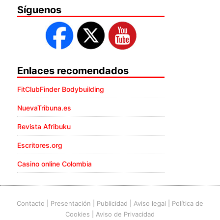
Síguenos
Enlaces recomendados
FitClubFinder Bodybuilding
NuevaTribuna.es
Revista Afribuku
Escritores.org
Casino online Colombia
Contacto
|
Presentación
|
Publicidad
|
Aviso legal
|
Política de
Cookies
|
Aviso de Privacidad