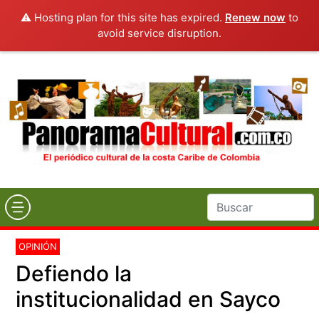
⚠️ Hosting plan for this site has expired.
Renew now
to
avoid service disruption.
OPINIÓN
Defiendo la
institucionalidad en Sayco