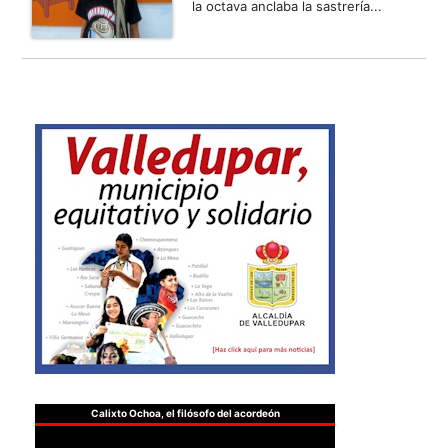
la octava anclaba la sastrería...
Calixto Ochoa, el filósofo del acordeón