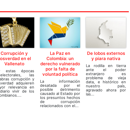
Corrupción y
La Paz en
De lobos externos
osverdad en el
Colombia: un
y piara nativa
Vallenato
derecho vulnerado
La rodilla en tierra
por la falta de
ante el poder
r estas épocas
voluntad política
extranjero es
eelectorales, las
problema de vieja
abras corrupción y
La información
data, e histórico en
sverdad adquieren
desatada por el
nuestro país,
yor relevancia en
posible detrimento
agravado ahora por
diario vivir de los
causado al Estado por
las...
ombianos....
los presuntos hechos
de corrupción
relacionados con el...