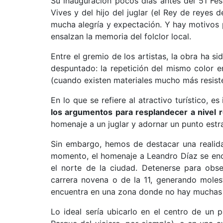
Su inauguración pocos días antes del 51 Fes
Vives y del hijo del juglar (el Rey de reyes 
mucha alegría y expectación. Y hay motivos 
ensalzan la memoria del folclor local.
Entre el gremio de los artistas, la obra ha s
despuntado: la repetición del mismo color e
(cuando existen materiales mucho más resist
En lo que se refiere al atractivo turístico, e
los argumentos para resplandecer a nivel r
homenaje a un juglar y adornar un punto estr
Sin embargo, hemos de destacar una realid
momento, el homenaje a Leandro Díaz se encue
el norte de la ciudad. Detenerse para obs
carrera novena o de la 11, generando moles
encuentra en una zona donde no hay mucha
Lo ideal sería ubicarlo en el centro de un 