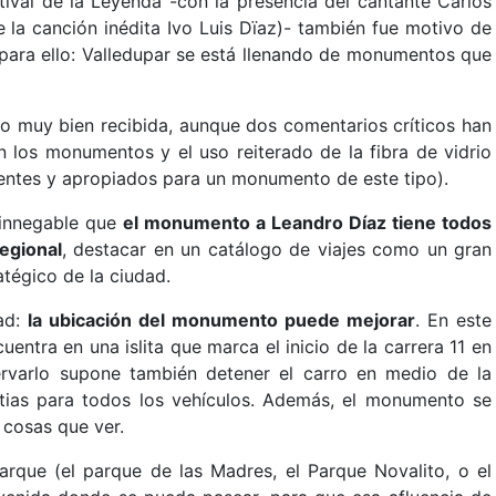
tival de la Leyenda -con la presencia del cantante Carlos
de la canción inédita Ivo Luis Dïaz)- también fue motivo de
para ello: Valledupar se está llenando de monumentos que
ido muy bien recibida, aunque dos comentarios críticos han
n los monumentos y el uso reiterado de la fibra de vidrio
entes y apropiados para un monumento de este tipo).
s innegable que
el monumento a Leandro Díaz tiene todos
egional
, destacar en un catálogo de viajes como un gran
atégico de la ciudad.
ad:
la ubicación del monumento puede mejorar
. En este
ntra en una islita que marca el inicio de la carrera 11 en
ervarlo supone también detener el carro en medio de la
tias para todos los vehículos. Además, el monumento se
s cosas que ver.
parque (el parque de las Madres, el Parque Novalito, o el