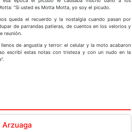
 En esa época el picudo le causaba mucho daño a los
Motta: “Si usted es Motta Motta, yo soy el picudo.
nos queda el recuerdo y la nostalgia cuando pasan por
upar de parrandas patieras, de cuentos en los velorios y
de reunión.
lenos de angustia y terror: el celular y la moto acabaron
eso escribí estas notas con tristeza y con un nudo en la
”.
e Arzuaga