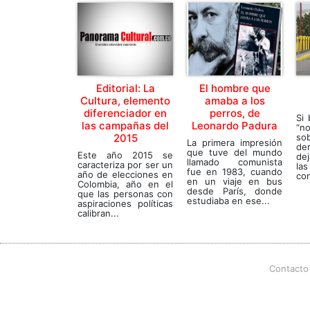
Editorial: La
El hombre que
Cultura, elemento
amaba a los
diferenciador en
perros, de
Si 
las campañas del
Leonardo Padura
“n
2015
so
La primera impresión
de
que tuve del mundo
Este año 2015 se
de
llamado comunista
caracteriza por ser un
la
fue en 1983, cuando
año de elecciones en
con
en un viaje en bus
Colombia, año en el
desde París, donde
que las personas con
estudiaba en ese...
aspiraciones políticas
calibran...
Contacto