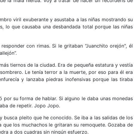
 de la mala hierba. Voy a tratar de hacer un recorderis de
bro viril exuberante y asustaba a las niñas mostrando su
ios, lo que causaba una desbandada total porque las niñas
 responder con rimas. Si le gritaban "Juanchito orejón", él
llejón”.
más tiernos de la ciudad. Era de pequeña estatura y vestía
mbrero. Le tenía terror a la muerte, por eso para él era
enfurecía y lanzaba piedras inofensivas porque las tiraba
ió por su forma de hablar. Si alguno le daba unas monedas
taba de repetir. Jopo Jopo.
y busca pleito que he conocido. Se iba a las salidas de los
ra que los muchachos le gritaran su remoquete. Gozaba de
dra a dos cuadras sin ningún esfuerzo.