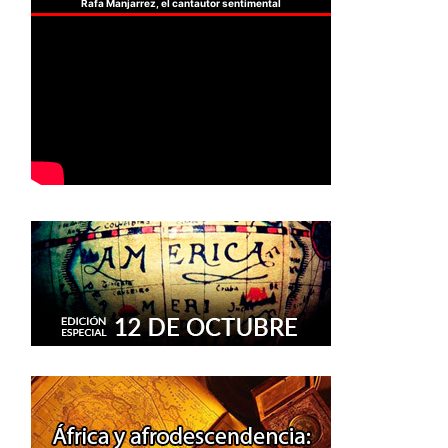
Rafa Manjarrez, el cantautor sentimental