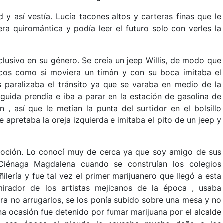
y así vestía. Lucía tacones altos y carteras finas que le
ra quiromántica y podía leer el futuro solo con verles la
clusivo en su género. Se creía un jeep Willis, de modo que
cos como si moviera un timón y con su boca imitaba el
paralizaba el tránsito ya que se varaba en medio de la
eguida prendía e iba a parar en la estación de gasolina de
, así que le metían la punta del surtidor en el bolsillo
e apretaba la oreja izquierda e imitaba el pito de un jeep y
moción. Lo conocí muy de cerca ya que soy amigo de sus
 Ciénaga Magdalena cuando se construían los colegios
ñilería y fue tal vez el primer marijuanero que llegó a esta
mirador de los artistas mejicanos de la época , usaba
a no arrugarlos, se los ponía subido sobre una mesa y no
a ocasión fue detenido por fumar marijuana por el alcalde