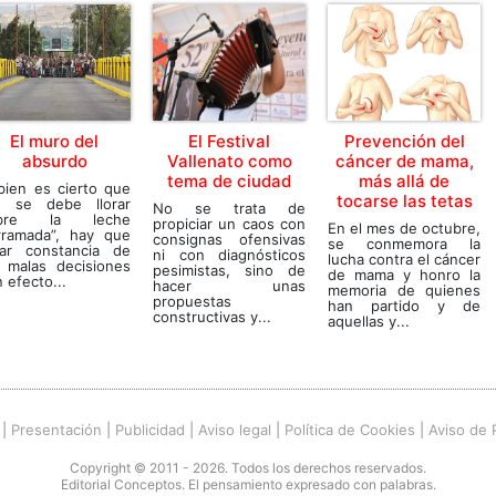
El muro del
El Festival
Prevención del
absurdo
Vallenato como
cáncer de mama,
tema de ciudad
más allá de
bien es cierto que
tocarse las tetas
o se debe llorar
No se trata de
bre la leche
propiciar un caos con
En el mes de octubre,
rramada”, hay que
consignas ofensivas
se conmemora la
jar constancia de
ni con diagnósticos
lucha contra el cáncer
s malas decisiones
pesimistas, sino de
de mama y honro la
 efecto...
hacer unas
memoria de quienes
propuestas
han partido y de
constructivas y...
aquellas y...
|
Presentación
|
Publicidad
|
Aviso legal
|
Política de Cookies
|
Aviso de 
Copyright © 2011 - 2026. Todos los derechos reservados.
Editorial Conceptos. El pensamiento expresado con palabras.