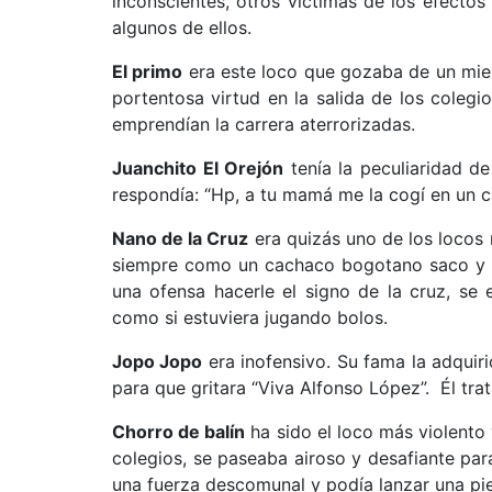
inconscientes, otros víctimas de los efectos
algunos de ellos.
El primo
era este loco que gozaba de un miem
portentosa virtud en la salida de los coleg
emprendían la carrera aterrorizadas.
Juanchito El Orejón
tenía la peculiaridad de
respondía: “Hp, a tu mamá me la cogí en un ca
Nano de la Cruz
era quizás uno de los locos 
siempre como un cachaco bogotano saco y so
una ofensa hacerle el signo de la cruz, se 
como si estuviera jugando bolos.
Jopo Jopo
era inofensivo. Su fama la adquir
para que gritara “Viva Alfonso López”. Él tra
Chorro de balín
ha sido el loco más violento 
colegios, se paseaba airoso y desafiante pa
una fuerza descomunal y podía lanzar una pie