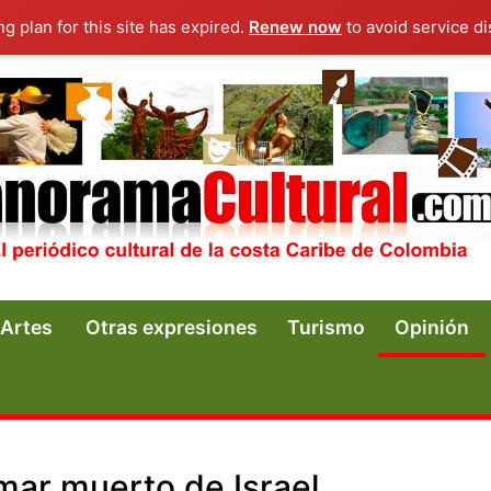
ng plan for this site has expired.
Renew now
to avoid service di
Artes
Otras expresiones
Turismo
Opinión
mar muerto de Israel