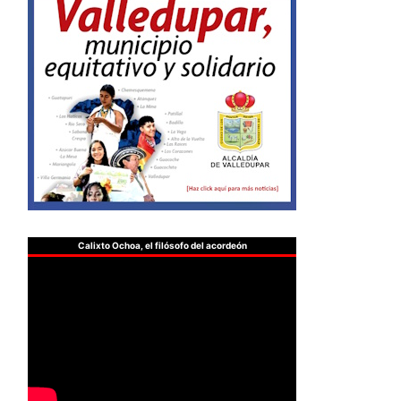
Calixto Ochoa, el filósofo del acordeón