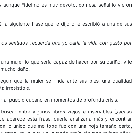
 aunque Fidel no es muy devoto, con esa señal lo vieron
 la siguiente frase que le dijo o le escribió a una de sus
s sentidos, recuerda que yo daría la vida con gusto por
a una mujer lo que sería capaz de hacer por su cariño, y le
e mucho daño.
seguir que la mujer se rinda ante sus pies, una dualidad
 irresistible.
ar al pueblo cubano en momentos de profunda crisis.
uscar entre algunos libros viejos e inservibles (¿acaso
onde aparece esta frase, quería analizarla más y encontrar
 con lo único que me topé fue con una hoja tamaño carta,
as ratas, en la que yo, cuando tenía algunos quince años,