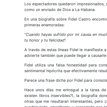
Los espectadores quedaron impresionados, y
como un enviado de Dios a La Habana.
En una biografía sobre Fidel Castro encontré
primeras enamoradas:
“
Cuando hayas sufrido por mi causa en mucho
tu honor y tu felicidad
”.
A través de estas líneas Fidel le manifiesta 
advierte también que puede llegar a causarl
Fidel utiliza una falsa honestidad para con
sentimental hipócrita que efectivamente resulta
Parece una frase dicha por Fidel para consol
Hace unos días me entregué a la tarea de b
existen libros inservibles?), la biografía d
otras que me resultaran interesantes, pero
cuadriculada, amarillenta y carcomida por l