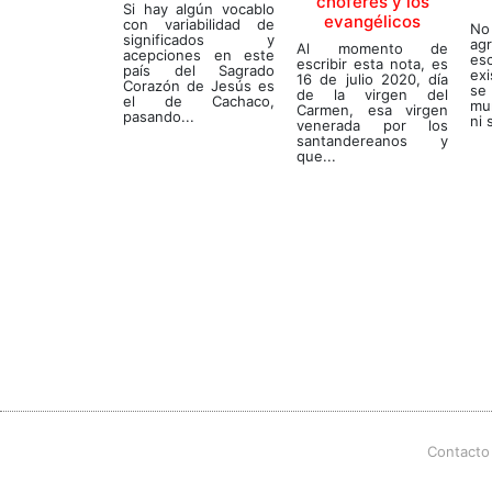
choferes y los
Si hay algún vocablo
evangélicos
con variabilidad de
No
significados y
ag
Al momento de
acepciones en este
esc
escribir esta nota, es
país del Sagrado
exi
16 de julio 2020, día
Corazón de Jesús es
se
de la virgen del
el de Cachaco,
mu
Carmen, esa virgen
pasando...
ni 
venerada por los
santandereanos y
que...
Contacto