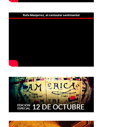
Rafa Manjarrez, el cantautor sentimental