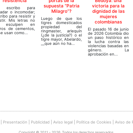
resistencia
portas de la
Bedoya: una
supuesta “Patria
victoria para la
 escribo para
Milagro”?
dignidad de las
radar o incomodar;
ribo para resistir y
mujeres
Luego de que los
stir. Mis letras no
colombianas
tigres domesticados
 esculpen en
propiedad del
ros de cementos,
El pasado 16 de junio
ringmaster, arlequín
se usan como...
de 2026 Colombia dio
(¿de la justicia?) o el
un paso histórico en
tigre mayor, Abelardo,
la lucha contra las
__que aún no ha...
violencias basadas en
género. La
aprobación en...
|
Presentación
|
Publicidad
|
Aviso legal
|
Política de Cookies
|
Aviso de 
Copyright © 2011 - 2026. Todos los derechos reservados.