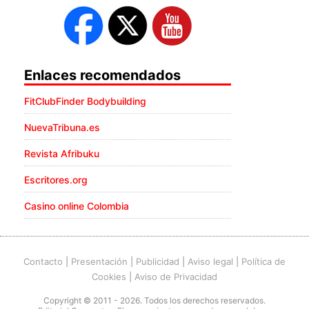
Enlaces recomendados
FitClubFinder Bodybuilding
NuevaTribuna.es
Revista Afribuku
Escritores.org
Casino online Colombia
Contacto
|
Presentación
|
Publicidad
|
Aviso legal
|
Política de
Cookies
|
Aviso de Privacidad
Copyright © 2011 - 2026. Todos los derechos reservados.