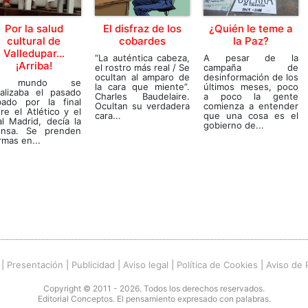
Por la salud
El disfraz de los
¿Quién le teme a
cultural de
cobardes
la Paz?
Valledupar…
“La auténtica cabeza,
A pesar de la
¡Arriba!
el rostro más real / Se
campaña de
ocultan al amparo de
desinformación de los
l mundo se
la cara que miente”.
últimos meses, poco
ralizaba el pasado
Charles Baudelaire.
a poco la gente
bado por la final
Ocultan su verdadera
comienza a entender
re el Atlético y el
cara...
que una cosa es el
l Madrid, decía la
gobierno de...
ensa. Se prenden
rmas en...
|
Presentación
|
Publicidad
|
Aviso legal
|
Política de Cookies
|
Aviso de 
Copyright © 2011 - 2026. Todos los derechos reservados.
Editorial Conceptos. El pensamiento expresado con palabras.