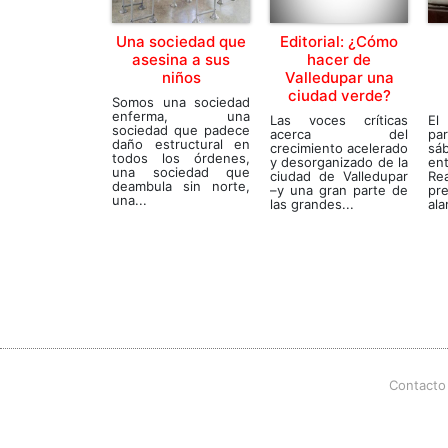
Una sociedad que
Editorial: ¿Cómo
asesina a sus
hacer de
niños
Valledupar una
ciudad verde?
Somos una sociedad
enferma, una
Las voces críticas
E
sociedad que padece
acerca del
pa
daño estructural en
crecimiento acelerado
sá
todos los órdenes,
y desorganizado de la
ent
una sociedad que
ciudad de Valledupar
Rea
deambula sin norte,
–y una gran parte de
pr
una...
las grandes...
ala
Contacto