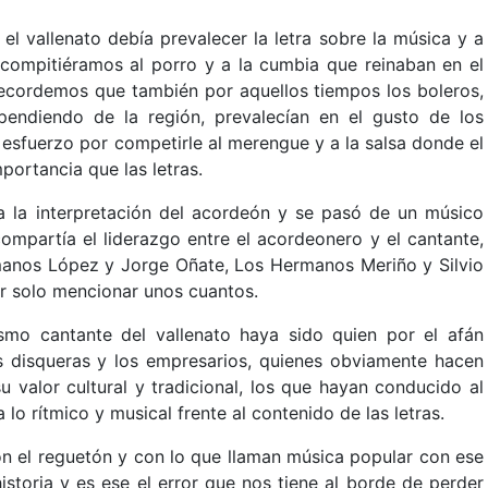
l vallenato debía prevalecer la letra sobre la música y a
e compitiéramos al porro y a la cumbia que reinaban en el
Recordemos que también por aquellos tiempos los boleros,
ependiendo de la región, prevalecían en el gusto de los
esfuerzo por competirle al merengue y a la salsa donde el
portancia que las letras.
 a la interpretación del acordeón y se pasó de un músico
ompartía el liderazgo entre el acordeonero y el cantante,
manos López y Jorge Oñate, Los Hermanos Meriño y Silvio
r solo mencionar unos cuantos.
ismo cantante del vallenato haya sido quien por el afán
as disqueras y los empresarios, quienes obviamente hacen
 valor cultural y tradicional, los que hayan conducido al
 lo rítmico y musical frente al contenido de las letras.
n el reguetón y con lo que llaman música popular con ese
storia y es ese el error que nos tiene al borde de perder