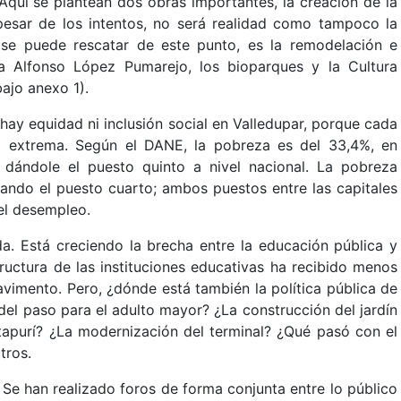
. Aquí se plantean dos obras importantes, la creación de la
 pesar de los intentos, no será realidad como tampoco la
se puede rescatar de este punto, es la remodelación e
za Alfonso López Pumarejo, los bioparques y la Cultura
 abajo anexo 1).
i hay equidad ni inclusión social en Valledupar, porque cada
a extrema. Según el DANE, la pobreza es del 33,4%, en
 dándole el puesto quinto a nivel nacional. La pobreza
pando el puesto cuarto; ambos puestos entre las capitales
el desempleo.
da. Está creciendo la brecha entre la educación pública y
tructura de las instituciones educativas ha recibido menos
avimento. Pero, ¿dónde está también la política pública de
del paso para el adulto mayor? ¿La construcción del jardín
tapurí? ¿La modernización del terminal? ¿Qué pasó con el
otros.
d. Se han realizado foros de forma conjunta entre lo público