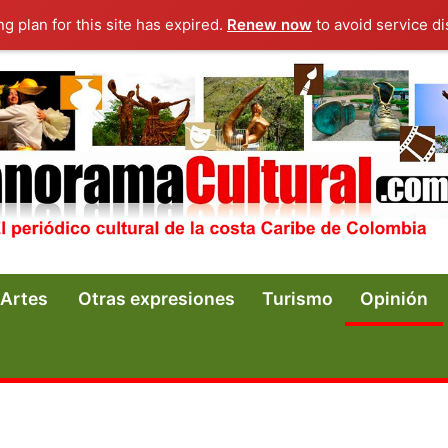
ng plan for this site has expired.
Renew now
to avoid service di
Artes
Otras expresiones
Turismo
Opinión
a