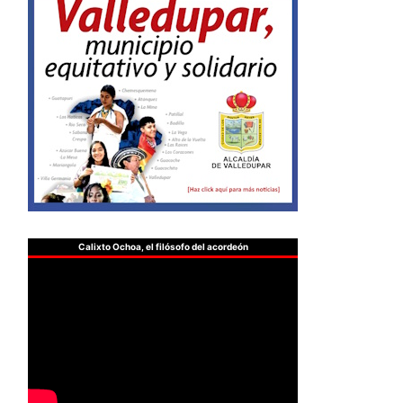
Calixto Ochoa, el filósofo del acordeón