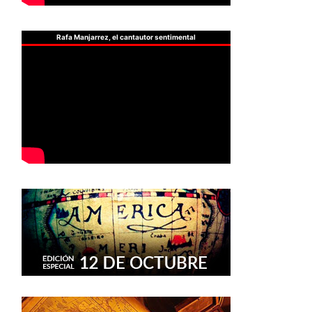
Rafa Manjarrez, el cantautor sentimental