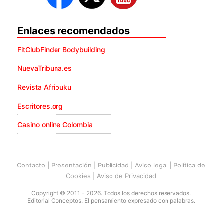
Enlaces recomendados
FitClubFinder Bodybuilding
NuevaTribuna.es
Revista Afribuku
Escritores.org
Casino online Colombia
Contacto
|
Presentación
|
Publicidad
|
Aviso legal
|
Política de
Cookies
|
Aviso de Privacidad
Copyright © 2011 - 2026. Todos los derechos reservados.
Editorial Conceptos. El pensamiento expresado con palabras.