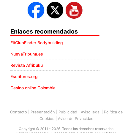
Enlaces recomendados
FitClubFinder Bodybuilding
NuevaTribuna.es
Revista Afribuku
Escritores.org
Casino online Colombia
Contacto
|
Presentación
|
Publicidad
|
Aviso legal
|
Política de
Cookies
|
Aviso de Privacidad
Copyright © 2011 - 2026. Todos los derechos reservados.