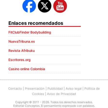
Enlaces recomendados
FitClubFinder Bodybuilding
NuevaTribuna.es
Revista Afribuku
Escritores.org
Casino online Colombia
Contacto
|
Presentación
|
Publicidad
|
Aviso legal
|
Política de
Cookies
|
Aviso de Privacidad
Copyright © 2011 - 2026. Todos los derechos reservados.
Editorial Conceptos. El pensamiento expresado con palabras.