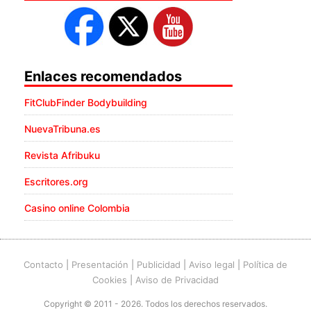
Enlaces recomendados
FitClubFinder Bodybuilding
NuevaTribuna.es
Revista Afribuku
Escritores.org
Casino online Colombia
Contacto
|
Presentación
|
Publicidad
|
Aviso legal
|
Política de
Cookies
|
Aviso de Privacidad
Copyright © 2011 - 2026. Todos los derechos reservados.