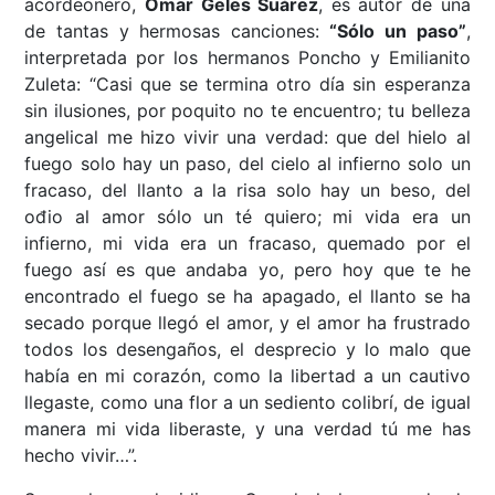
acordeonero,
Omar Geles Suárez
, es autor de una
de tantas y hermosas canciones:
“Sólo un paso”
,
interpretada por los hermanos Poncho y Emilianito
Zuleta: “Casi que se termina otro día sin esperanza
sin ilusiones, por poquito no te encuentro; tu belleza
angelical me hizo vivir una verdad: que del hielo al
fuego solo hay un paso, del cielo al infierno solo un
fracaso, del llanto a la risa solo hay un beso, del
ođio al amor sólo un té quiero; mi vida era un
infierno, mi vida era un fracaso, quemado por el
fuego así es que andaba yo, pero hoy que te he
encontrado el fuego se ha apagado, el llanto se ha
secado porque llegó el amor, y el amor ha frustrado
todos los desengaños, el desprecio y lo malo que
había en mi corazón, como la libertad a un cautivo
llegaste, como una flor a un sediento colibrí, de igual
manera mi vida liberaste, y una verdad tú me has
hecho vivir…”.