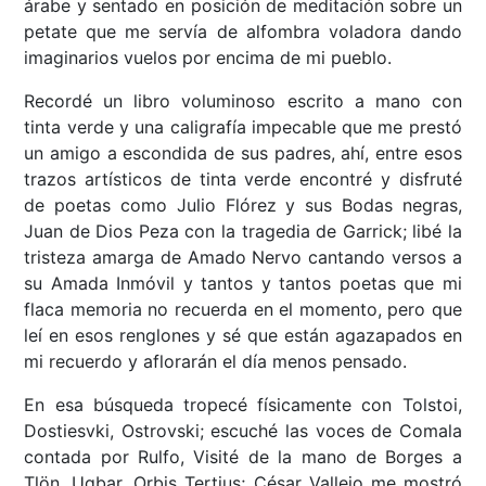
árabe y sentado en posición de meditación sobre un
petate que me servía de alfombra voladora dando
imaginarios vuelos por encima de mi pueblo.
Recordé un libro voluminoso escrito a mano con
tinta verde y una caligrafía impecable que me prestó
un amigo a escondida de sus padres, ahí, entre esos
trazos artísticos de tinta verde encontré y disfruté
de poetas como Julio Flórez y sus Bodas negras,
Juan de Dios Peza con la tragedia de Garrick; libé la
tristeza amarga de Amado Nervo cantando versos a
su Amada Inmóvil y tantos y tantos poetas que mi
flaca memoria no recuerda en el momento, pero que
leí en esos renglones y sé que están agazapados en
mi recuerdo y aflorarán el día menos pensado.
En esa búsqueda tropecé físicamente con Tolstoi,
Dostiesvki, Ostrovski; escuché las voces de Comala
contada por Rulfo, Visité de la mano de Borges a
Tlön, Uqbar, Orbis Tertius; César Vallejo me mostró