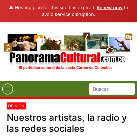
⚠️ Hosting plan for this site has expired.
Renew now
to
avoid service disruption.
OPINIÓN
Nuestros artistas, la radio y
las redes sociales