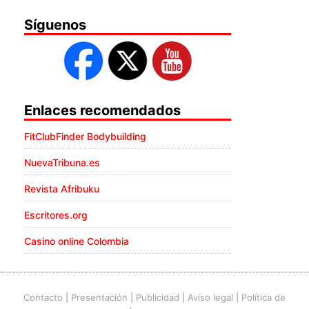
Síguenos
Enlaces recomendados
FitClubFinder Bodybuilding
NuevaTribuna.es
Revista Afribuku
Escritores.org
Casino online Colombia
Contacto
|
Presentación
|
Publicidad
|
Aviso legal
|
Política de