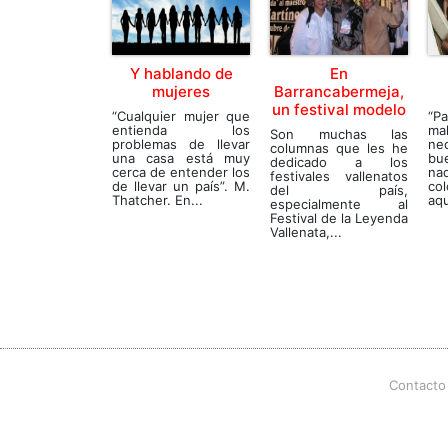
Y hablando de
En
mujeres
Barrancabermeja,
un festival modelo
“Cualquier mujer que
“P
entienda los
m
Son muchas las
problemas de llevar
ne
columnas que les he
una casa está muy
bu
dedicado a los
cerca de entender los
nad
festivales vallenatos
de llevar un país”. M.
co
del país,
Thatcher. En...
aqu
especialmente al
Festival de la Leyenda
Vallenata,...
Contacto