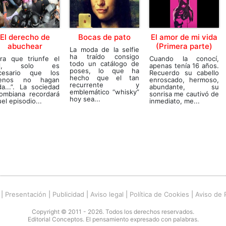
El derecho de
Bocas de pato
El amor de mi vida
abuchear
(Primera parte)
La moda de la selfie
ha traído consigo
ara que triunfe el
Cuando la conocí,
todo un catálogo de
al, solo es
apenas tenía 16 años.
poses, lo que ha
cesario que los
Recuerdo su cabello
hecho que el tan
enos no hagan
enroscado, hermoso,
recurrente y
a...”. La sociedad
abundante, su
emblemático “whisky”
lombiana recordará
sonrisa me cautivó de
hoy sea...
el episodio...
inmediato, me...
|
Presentación
|
Publicidad
|
Aviso legal
|
Política de Cookies
|
Aviso de 
Copyright © 2011 - 2026. Todos los derechos reservados.
Editorial Conceptos. El pensamiento expresado con palabras.