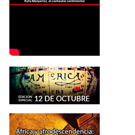
Rafa Manjarrez, el cantautor sentimental