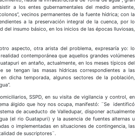
asistir a los entes gubernamentales del medio ambiente,
lonos”, vecinos permanentes de la fuente hídrica; con la
ndientes a la preservación integral de la cuenca, por lo
del insumo básico, en los inicios de las épocas lluviosas,
tro aspecto, otra arista del problema, expresaría yo: lo
a realidad contemporánea que aquellos grandes volúmenes
Guatapuri en antaño, actualmente, en los meses típicos del
e se tengan las masas hídricas correspondientes a las
 en dicha temporada, algunos sectores de la población,
gua”.
iciliarios, SSPD, en su visita de vigilancia y control, en
tema álgido que hoy nos ocupa, manifestó: ¨Se identificó
sistema de acueducto de Valledupar, disponer actualmente
ua (el rio Guatapuri) y la ausencia de fuentes alternas u
cadas o implementadas en situaciones de contingencia, las
talidad de suscriptores¨.