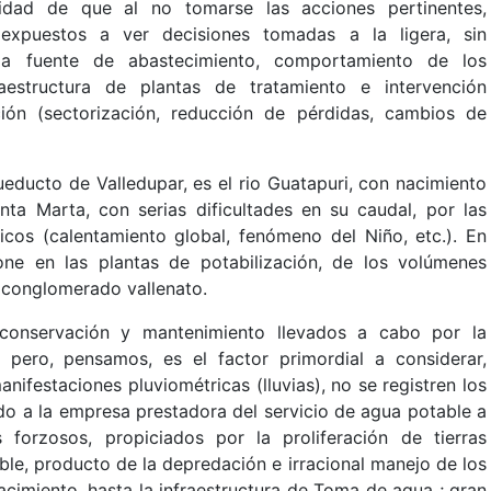
ridad de que al no tomarse las acciones pertinentes,
expuestos a ver decisiones tomadas a la ligera, sin
 la fuente de abastecimiento, comportamiento de los
aestructura de plantas de tratamiento e intervención
ción (sectorización, reducción de pérdidas, cambios de
ueducto de Valledupar, es el rio Guatapuri, con nacimiento
nta Marta, con serias dificultades en su caudal, por las
ticos (calentamiento global, fenómeno del Niño, etc.). En
ne en las plantas de potabilización, de los volúmenes
 conglomerado vallenato.
conservación y mantenimiento llevados a cabo por la
pero, pensamos, es el factor primordial a considerar,
nifestaciones pluviométricas (lluvias), no se registren los
do a la empresa prestadora del servicio de agua potable a
 forzosos, propiciados por la proliferación de tierras
ble, producto de la depredación e irracional manejo de los
acimiento, hasta la infraestructura de Toma de agua ; gran