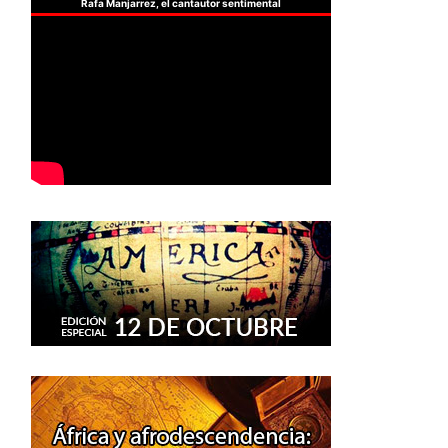
Rafa Manjarrez, el cantautor sentimental